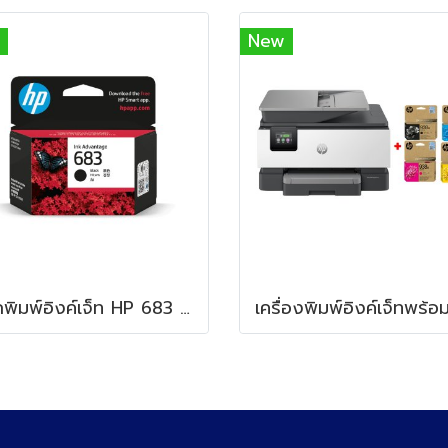
New
หมึกพิมพ์อิงค์เจ็ท HP 683 Black