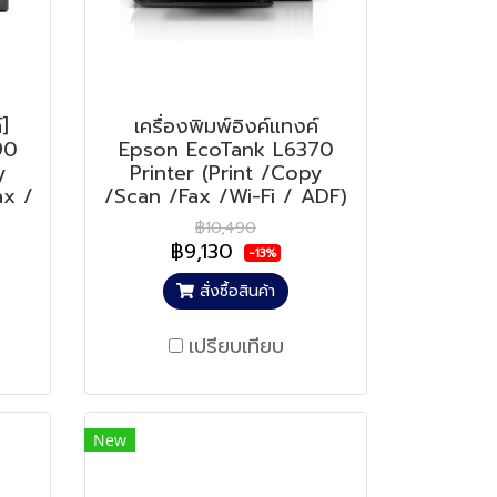
์]
เครื่องพิมพ์อิงค์แทงค์
90
Epson EcoTank L6370
y
Printer (Print /Copy
ax /
/Scan /Fax /Wi-Fi / ADF)
฿10,490
฿9,130
-13%
สั่งซื้อสินค้า
เปรียบเทียบ
New