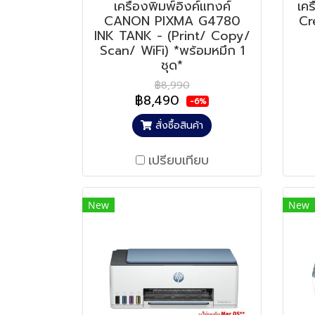
เครื่องพิมพ์อิงค์แทงค์
เคร
CANON PIXMA G4780
Cr
INK TANK - (Print/ Copy/
Scan/ WiFi) *พร้อมหมึก 1
ชุด*
฿8,990
฿8,490
-6%
สั่งซื้อสินค้า
เปรียบเทียบ
New
New