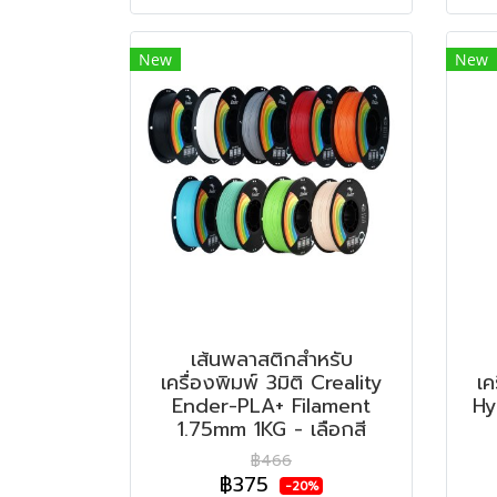
New
New
เส้นพลาสติกสำหรับ
เครื่องพิมพ์ 3มิติ Creality
เค
Ender-PLA+ Filament
Hy
1.75mm 1KG - เลือกสี
฿466
฿375
-20%