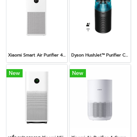
Xiaomi Smart Air Purifier 4 Lite
Dyson HushJet™ Purifier Compact HJ10 (สีดำ/ทีล)
New
New