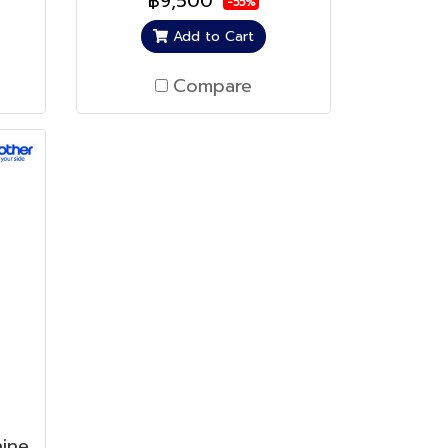
฿9,500
-55%
Add to Cart
Compare
ine