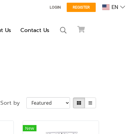
EN
LOGIN
REGISTER
t Us
Contact Us
Sort by
New