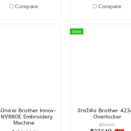
Compare
Compare
New
รปักลาย Brother Innov-
จักรโพ้ง Brother 42
s NV880E Embroidery
Overlocker
Machine
฿30,190