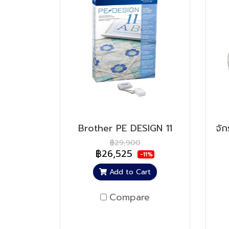
Brother PE DESIGN 11
จัก
฿29,900
฿26,525
-11%
Add to Cart
Compare