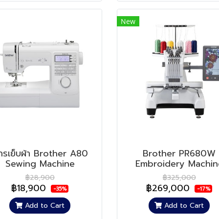
New
ักรเย็บผ้า Brother A80
Brother PR680W
Sewing Machine
Embroidery Machin
฿28,900
฿325,000
฿18,900
฿269,000
-35%
-17%
Add to Cart
Add to Cart