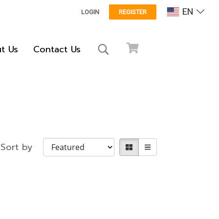
EN
LOGIN
REGISTER
t Us
Contact Us
Sort by