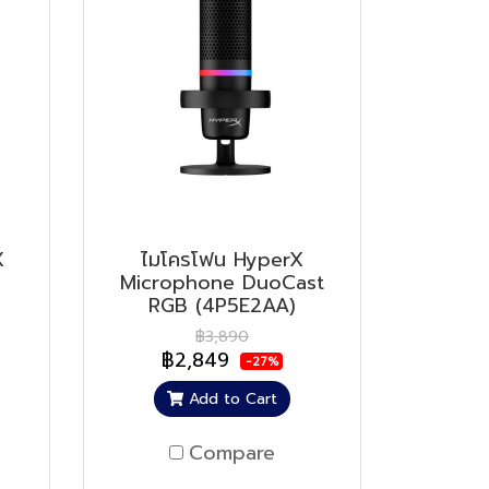
X
ไมโครโฟน HyperX
Microphone DuoCast
RGB (4P5E2AA)
฿3,890
฿2,849
-27%
Add to Cart
Compare