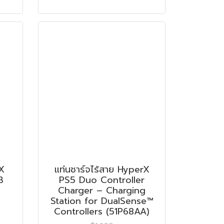
X
แท่นชาร์จไร้สาย HyperX
B
PS5 Duo Controller
Charger – Charging
Station for DualSense™
Controllers (51P68AA)