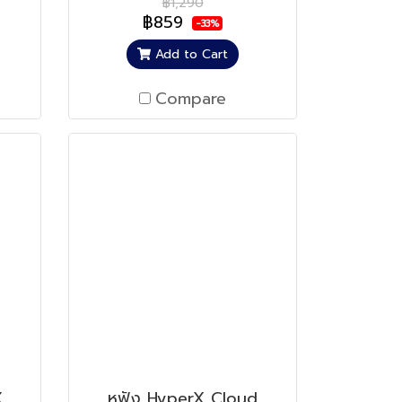
฿1,290
฿859
-33%
Add to Cart
Compare
X
หูฟัง HyperX Cloud