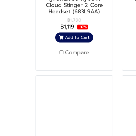
Cloud Stinger 2 Core
Headset (683L9AA)
฿1,790
฿1,119
-37%
Add to Cart
Compare