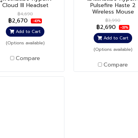
Cloud III Headset
Pulsefire Haste 2
Wireless Mouse
฿4,690
฿2,670
฿3,990
-43%
฿2,690
-33%
Add to Cart
Add to Cart
(Options available)
(Options available)
Compare
Compare