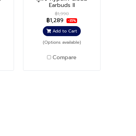
Earbuds II
฿1,990
฿1,289
-35%
Add to Cart
(Options available)
Compare