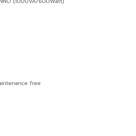
 INNO (1000VA/600Watt)
aintenance free