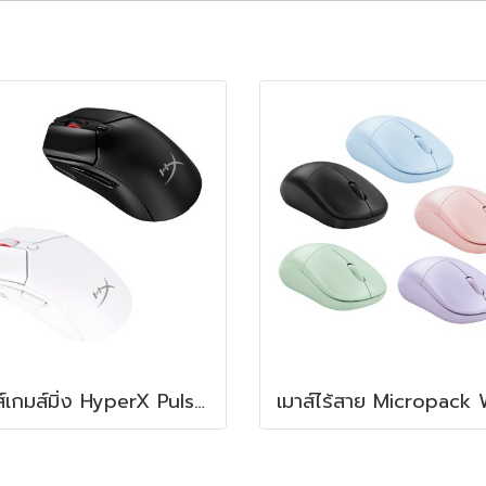
เมาส์เกมส์มิ่ง HyperX Pulsefire Haste 2 Core Wireless