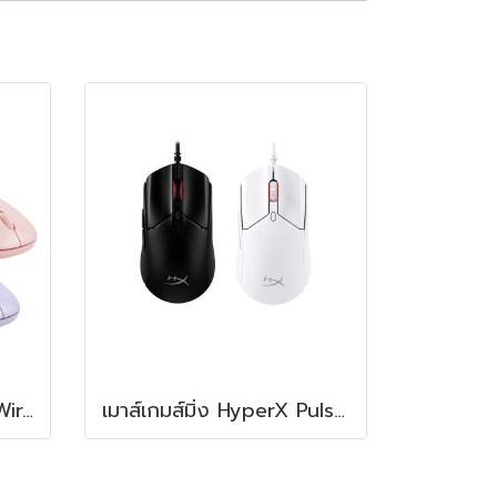
เมาส์ไร้สาย Micropack Wireless Mouse MP-712W
เมาส์เกมส์มิ่ง HyperX Pulsefire Haste 2 Gaming Mouse (USB)