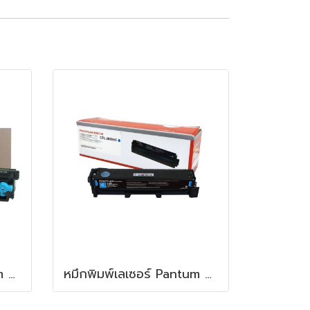
ตลับหมึกโทนเนอร์ Fujifilm CT203550 Black
หมึกพิมพ์เลเซอร์ Pantum Toner Drum CTL-2000 HC Cyanหมึกสีดำ ใช้สำหรับเครื่องพิมพ์ : Pantum รุ่น CP2200 CM2200 Series ปริมาณการพิมพ์ 5% ลงบนกระดาษ A4 พิมพ์ได้ 3,500 แผ่น