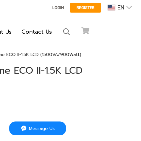
EN
LOGIN
REGISTER
t Us
Contact Us
ome ECO II-1.5K LCD (1500VA/900Watt)
me ECO II-1.5K LCD
Message Us