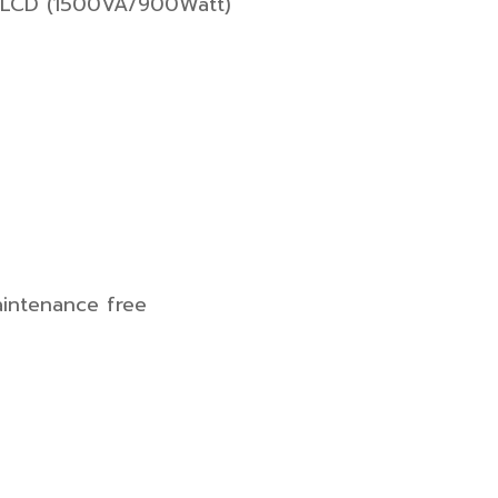
K LCD (1500VA/900Watt)
aintenance free