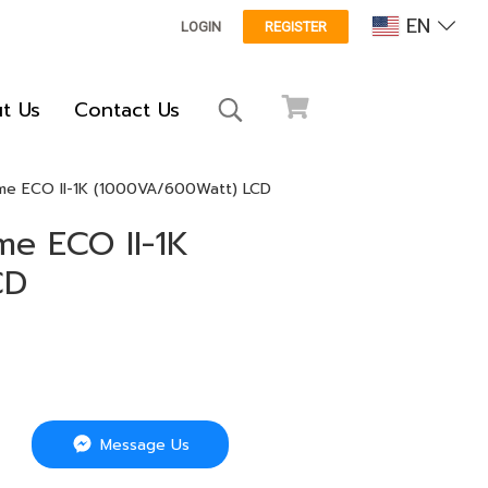
EN
LOGIN
REGISTER
t Us
Contact Us
ome ECO II-1K (1000VA/600Watt) LCD
me ECO II-1K
CD
Message Us