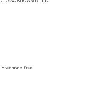
 (1000VA/600Watt) LCD
aintenance free