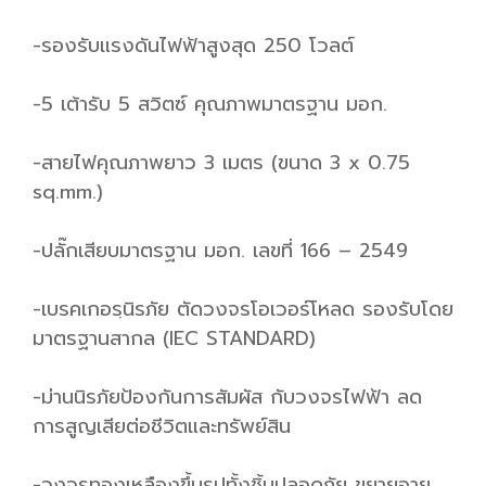
-รองรับแรงดันไฟฟ้าสูงสุด 250 โวลต์
-5 เต้ารับ 5 สวิตซ์ คุณภาพมาตรฐาน มอก.
-สายไฟคุณภาพยาว 3 เมตร (ขนาด 3 x 0.75
sq.mm.)
-ปลั๊กเสียบมาตรฐาน มอก. เลขที่ 166 – 2549
-เบรคเกอรฺนิรภัย ตัดวงจรโอเวอร์โหลด รองรับโดย
มาตรฐานสากล (IEC STANDARD)
-ม่านนิรภัยป้องกันการสัมผัส กับวงจรไฟฟ้า ลด
การสูญเสียต่อชีวิตและทรัพย์สิน
-วงจรทองเหลืองขึ้นรูปทั้งชิ้นปลอดภัย ขยายอายุ