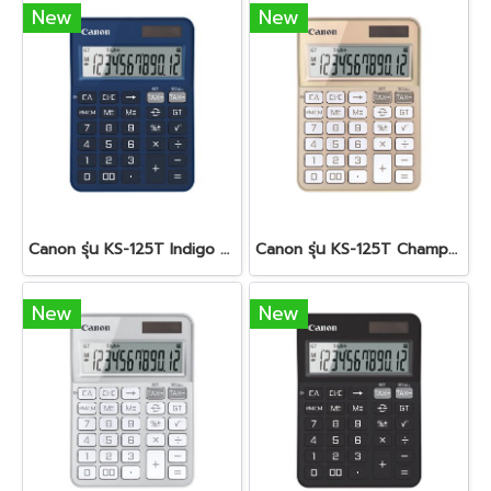
New
New
Canon รุ่น KS-125T Indigo Blue
Canon รุ่น KS-125T Champagen Gold
New
New