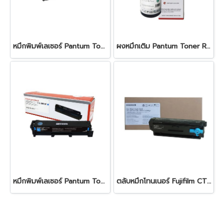
หมึกพิมพ์เลเซอร์ Pantum Toner PC-210EV Black
ผงหมึกเติม Pantum Toner Refill Kit for PB-211RB Black
หมึกพิมพ์เลเซอร์ Pantum Toner Drum CTL-2000 HC Cyanหมึกสีดำ ใช้สำหรับเครื่องพิมพ์ : Pantum รุ่น CP2200 CM2200 Series ปริมาณการพิมพ์ 5% ลงบนกระดาษ A4 พิมพ์ได้ 3,500 แผ่น
ตลับหมึกโทนเนอร์ Fujifilm CT203550 Black