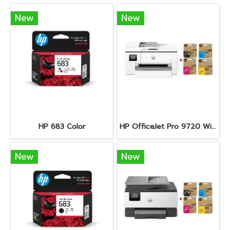
New
New
HP 683 Color
HP OfficeJet Pro 9720 Wide Format All-in-One + HP 938e BK/C/M/Y
New
New