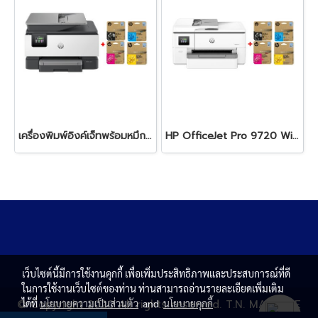
เครื่องพิมพ์อิงค์เจ็ทพร้อมหมึก HP OfficeJet Pro 9120 + HP 938e BK/C/M/Y
HP OfficeJet Pro 9720 Wide Format All-in-One + HP 938e BK/C/M/Y
เว็บไซต์นี้มีการใช้งานคุกกี้ เพื่อเพิ่มประสิทธิภาพและประสบการณ์ที่ดี
ในการใช้งานเว็บไซต์ของท่าน ท่านสามารถอ่านรายละเอียดเพิ่มเติม
© Copyright 2020 All rights reserved. T.N. MAGNATE
ได้ที่
นโยบายความเป็นส่วนตัว
and
นโยบายคุกกี้