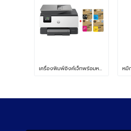
เครื่องพิมพ์อิงค์เจ็ทพร้อมหมึก HP OfficeJet Pro 9120 + HP 938e BK/C/M/Y