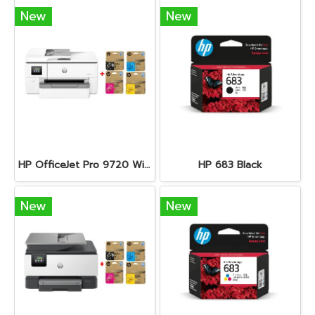
New
New
HP OfficeJet Pro 9720 Wide Format All-in-One + HP 938e BK/C/M/Y
HP 683 Black
New
New