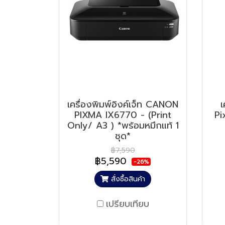
เครื่องพิมพ์อิงค์เจ็ท CANON
เ
PIXMA IX6770 - (Print
Pi
Only/ A3 ) *พร้อมหมึกแท้ 1
ชุด*
฿7,590
฿5,590
-26%
สั่งซื้อสินค้า
เปรียบเทียบ