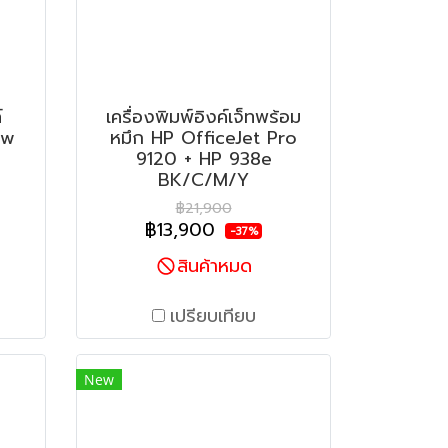
์
เครื่องพิมพ์อิงค์เจ็ทพร้อม
dw
หมึก HP OfficeJet Pro
9120 + HP 938e
BK/C/M/Y
฿21,900
฿13,900
-37%
สินค้าหมด
เปรียบเทียบ
New