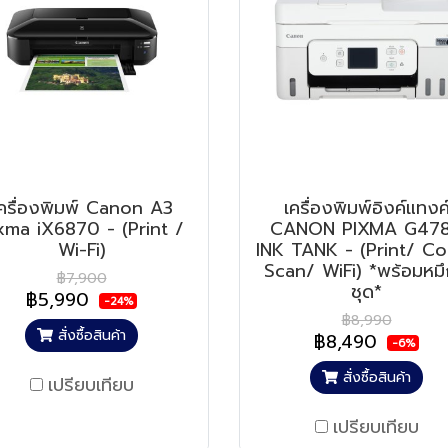
ครื่องพิมพ์ Canon A3
เครื่องพิมพ์อิงค์แทงค
xma iX6870 - (Print /
CANON PIXMA G47
Wi-Fi)
INK TANK - (Print/ C
Scan/ WiFi) *พร้อมหมึ
฿7,900
ชุด*
฿5,990
-24%
฿8,990
สั่งซื้อสินค้า
฿8,490
-6%
สั่งซื้อสินค้า
เปรียบเทียบ
เปรียบเทียบ