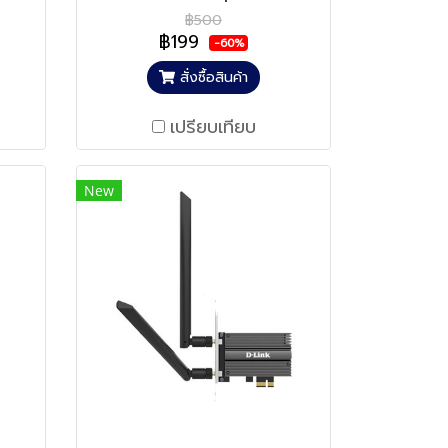
฿500
฿199
-60%
สั่งซื้อสินค้า
เปรียบเทียบ
New